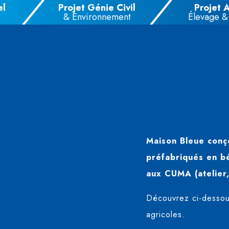
el
Projet Génie Civil
Projet 
& Environnement
Élevage &
Maison Bleue conço
préfabriqués en bé
aux CUMA (atelier,
Découvrez ci-dessous
agricoles.