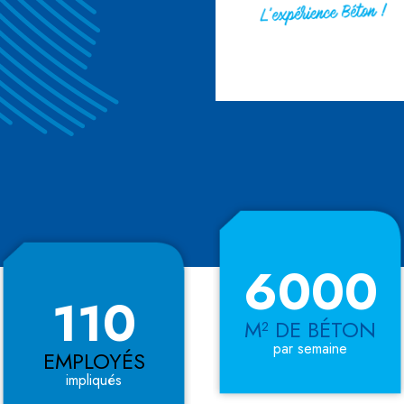
6000
110
M² DE BÉTON
par semaine
EMPLOYÉS
impliqués