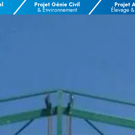
el
Projet Génie Civil
Projet 
& Environnement
Élevage &