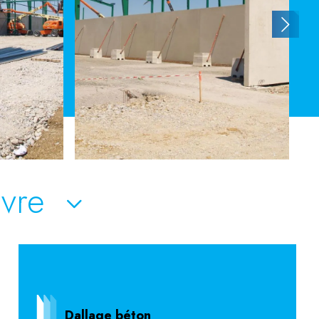
uvre
Dallage béton