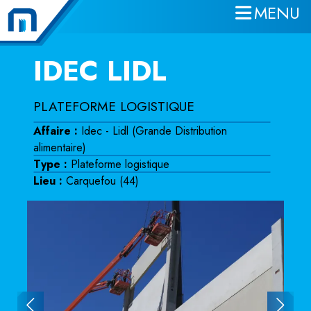
MENU
Aller au contenu principal
IDEC LIDL
PLATEFORME LOGISTIQUE
Affaire :
Idec - Lidl (Grande Distribution
alimentaire)
Type :
Plateforme logistique
Lieu :
Carquefou (44)